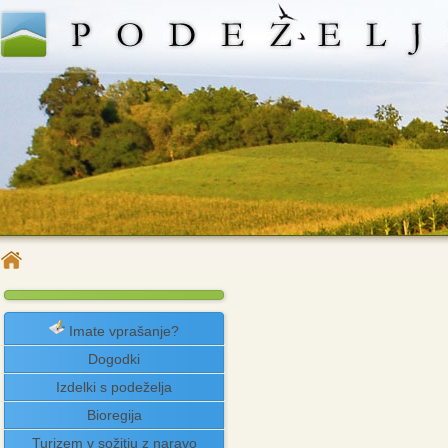
Imate vprašanje?
Dogodki
Izdelki s podeželja
Bioregija
Turizem v sožitju z naravo