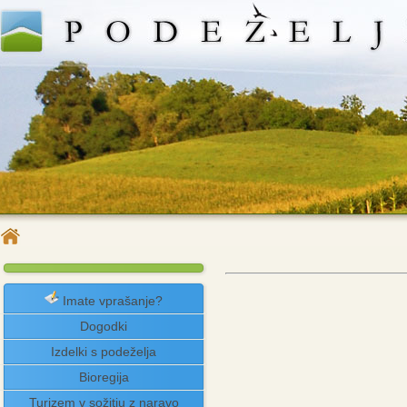
Imate vprašanje?
Dogodki
Izdelki s podeželja
Bioregija
Turizem v sožitju z naravo