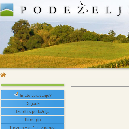
Imate vprašanje?
Dogodki
Izdelki s podeželja
Bioregija
Turizem v sožitju z naravo