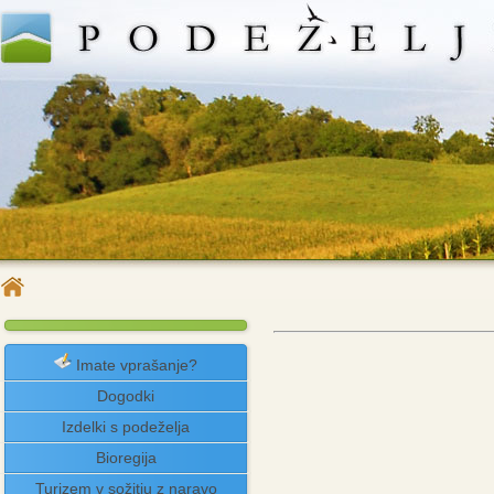
Imate vprašanje?
Dogodki
Izdelki s podeželja
Bioregija
Turizem v sožitju z naravo