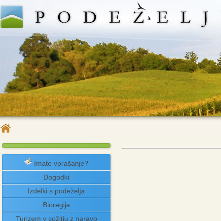
Imate vprašanje?
Dogodki
Izdelki s podeželja
Bioregija
Turizem v sožitju z naravo