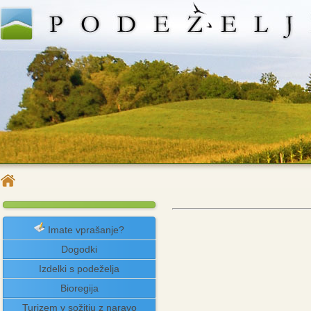
Imate vprašanje?
Dogodki
Izdelki s podeželja
Bioregija
Turizem v sožitju z naravo