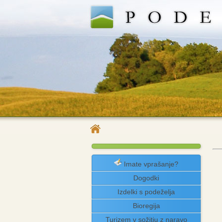
Imate vprašanje?
Dogodki
Izdelki s podeželja
Bioregija
Turizem v sožitju z naravo