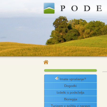
Imate vprašanje?
Dogodki
Izdelki s podeželja
Bioregija
Turizem v sožitju z naravo