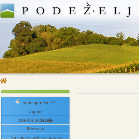
Imate vprašanje?
Dogodki
Izdelki s podeželja
Bioregija
Turizem v sožitju z naravo